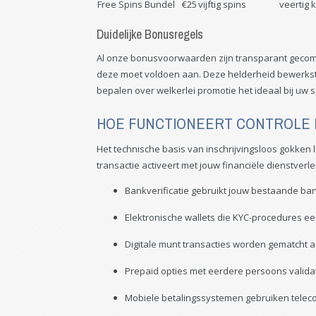
Free Spins Bundel
€25
vijftig spins
veertig 
Duidelijke Bonusregels
Al onze bonusvoorwaarden zijn transparant gecomm
deze moet voldoen aan. Deze helderheid bewerkstel
bepalen over welkerlei promotie het ideaal bij uw sp
HOE FUNCTIONEERT CONTROLE D
Het technische basis van inschrijvingsloos gokken
transactie activeert met jouw financiële dienstverle
Bankverificatie gebruikt jouw bestaande bank
Elektronische wallets die KYC-procedures 
Digitale munt transacties worden gematcht a
Prepaid opties met eerdere persoons valida
Mobiele betalingssystemen gebruiken telecom