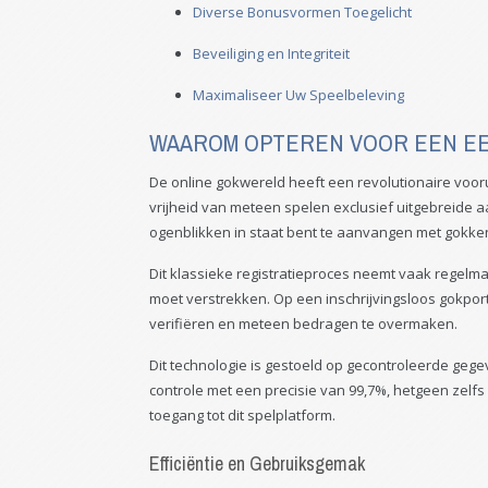
Diverse Bonusvormen Toegelicht
Beveiliging en Integriteit
Maximaliseer Uw Speelbeleving
WAAROM OPTEREN VOOR EEN E
De online gokwereld heeft een revolutionaire voo
vrijheid van meteen spelen exclusief uitgebreide
ogenblikken in staat bent te aanvangen met gokke
Dit klassieke registratieproces neemt vaak regelmat
moet verstrekken. Op een inschrijvingsloos gokport
verifiëren en meteen bedragen te overmaken.
Dit technologie is gestoeld op gecontroleerde ge
controle met een precisie van 99,7%, hetgeen zelfs 
toegang tot dit spelplatform.
Efficiëntie en Gebruiksgemak