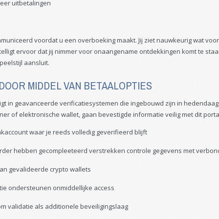
keer uitbetalingen
uniceerd voordat u een overboeking maakt. Jij ziet nauwkeurig wat voor 
ligt ervoor dat jij nimmer voor onaangename ontdekkingen komt te staan
eelstijl aansluit.
OOR MIDDEL VAN BETAALOPTIES
 ligt in geavanceerde verificatiesystemen die ingebouwd zijn in hedenda
ner of elektronische wallet, gaan bevestigde informatie veilig met dit porta
account waar je reeds volledig geverifieerd blijft
eerder hebben gecompleeteerd verstrekken controle gegevens met verbon
an gevalideerde crypto wallets
tie ondersteunen onmiddellijke access
 validatie als additionele beveiligingslaag