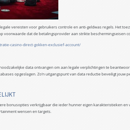
 legale vereisten voor gebruikers controle en anti-geldwas regels. Het t
 voorwaarde dat de betalingsprovider aan strikte beschermingseisen co
tratie-casino-direct-gokken-exclusief-account/
de noodzakelijke data ontvangen om aan legale verplichtingen te beantwo
tabases opgeslagen. Zo’n uitgangspunt van data reductie beveiligt jouw p
LIJKT
re bonusopties verkrijgbaar die ieder hunner eigen karakteristieken en v
tertainment wensen en targets.