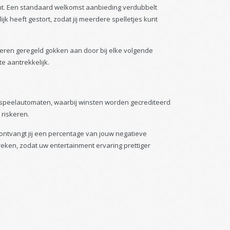
. Een standaard welkomst aanbieding verdubbelt
jk heeft gestort, zodat jij meerdere spelletjes kunt
ren geregeld gokken aan door bij elke volgende
e aantrekkelijk.
en speelautomaten, waarbij winsten worden gecrediteerd
 riskeren.
ontvangt jij een percentage van jouw negatieve
eken, zodat uw entertainment ervaring prettiger