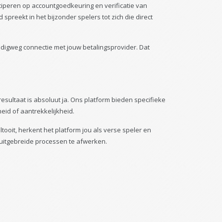
anticiperen op accountgoedkeuring en verificatie van
spreekt in het bijzonder spelers tot zich die direct
udigweg connectie met jouw betalingsprovider. Dat
resultaat is absoluut ja. Ons platform bieden specifieke
eid of aantrekkelijkheid.
tooit, herkent het platform jou als verse speler en
 uitgebreide processen te afwerken.