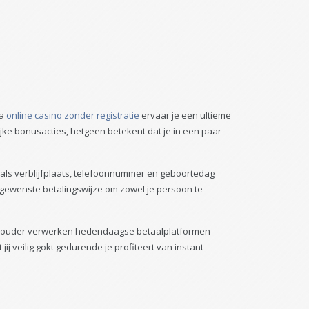
ia
online casino zonder registratie
ervaar je een ultieme
ke bonusacties, hetgeen betekent dat je in een paar
ie als verblijfplaats, telefoonnummer en geboortedag
w gewenste betalingswijze om zowel je persoon te
chthouder verwerken hedendaagse betaalplatformen
j veilig gokt gedurende je profiteert van instant