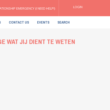
LOGIN
ATIONSHIP EMERGENCY (I NEED HELP!)
S
CONTACT US
EVENTS
SEARCH
E WAT JIJ DIENT TE WETEN